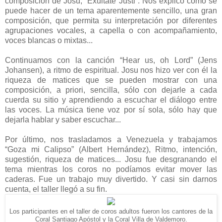
composición de Josu, “Exultate Justi”. Nos explicó cómo se
puede hacer de un tema aparentemente sencillo, una gran
composición, que permita su interpretación por diferentes
agrupaciones vocales, a capella o con acompañamiento,
voces blancas o mixtas...
Continuamos con la canción “Hear us, oh Lord” (Jens
Johansen), a ritmo de espiritual. Josu nos hizo ver con él la
riqueza de matices que se pueden mostrar con una
composición, a priori, sencilla, sólo con dejarle a cada
cuerda su sitio y aprendiendo a escuchar el diálogo entre
las voces. La música tiene voz por sí sola, sólo hay que
dejarla hablar y saber escuchar...
Por último, nos trasladamos a Venezuela y trabajamos
“Goza mi Calipso” (Albert Hernández), Ritmo, intención,
sugestión, riqueza de matices... Josu fue desgranando el
tema mientras los coros no podíamos evitar mover las
caderas. Fue un trabajo muy divertido. Y casi sin darnos
cuenta, el taller llegó a su fin.
Los participantes en el taller de coros adultos fueron los cantores de la
Coral Santiago Apóstol y la Coral Villa de Valdemoro.