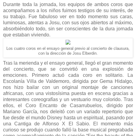
Durante toda la jornada, los equipos de ambos coros que
acompañamos a los niños fuimos testigos de su interés, de
su trabajo. Fue fabuloso ver en todo momento sus caras,
luminosas, atentas a Josu, con sus ojos abiertos al máximo,
absorbiéndolo todo, sin ser conscientes de la dura jornada
que estaban viviendo.
Los cuatro coros en el ensayo general previo al concierto de clausura,
con la dirección de Josu Elberdin.
Tras la merienda y el ensayo general, llegó el gran momento
del concierto, que se convirtió en una explosión de
emociones. Primero actuó cada coro en solitario. La
Escolanía Villa de Valdemoro, dirigida por Gema Hidalgo,
nos hizo bailar con un original montaje de canciones
africanas, con una vistosísima puesta en escena gracias a
interesantes coreografías y un vestuario muy colorido. Tras
ellos, el Coro Encanto de Casarrubuelos, dirigido por
Mariano García, nos deleitó con un variado repertorio que
fue desde el mundo Disney hasta un espiritual, pasando por
una Cantiga de Alfonso X El Sabio. El momento más
curioso se produjo cuando falló la base musical pregrabada
como acompañamiento de la canción “For the beauty of the